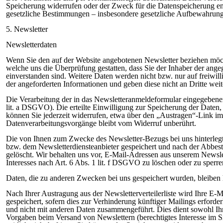
Speicherung widerrufen oder der Zweck für die Datenspeicherung en
gesetzliche Bestimmungen – insbesondere gesetzliche Aufbewahrungsf
5. Newsletter
Newsletterdaten
Wenn Sie den auf der Website angebotenen Newsletter beziehen möc
welche uns die Überprüfung gestatten, dass Sie der Inhaber der a
einverstanden sind. Weitere Daten werden nicht bzw. nur auf freiwil
der angeforderten Informationen und geben diese nicht an Dritte weit
Die Verarbeitung der in das Newsletteranmeldeformular eingegebenen 
lit. a DSGVO). Die erteilte Einwilligung zur Speicherung der Date
können Sie jederzeit widerrufen, etwa über den „Austragen“-Link im
Datenverarbeitungsvorgänge bleibt vom Widerruf unberührt.
Die von Ihnen zum Zwecke des Newsletter-Bezugs bei uns hinterlegt
bzw. dem Newsletterdiensteanbieter gespeichert und nach der Abbeste
gelöscht. Wir behalten uns vor, E-Mail-Adressen aus unserem Newsl
Interesses nach Art. 6 Abs. 1 lit. f DSGVO zu löschen oder zu sperre
Daten, die zu anderen Zwecken bei uns gespeichert wurden, bleiben h
Nach Ihrer Austragung aus der Newsletterverteilerliste wird Ihre E-M
gespeichert, sofern dies zur Verhinderung künftiger Mailings erforde
und nicht mit anderen Daten zusammengeführt. Dies dient sowohl Ihr
Vorgaben beim Versand von Newslettern (berechtigtes Interesse im Si