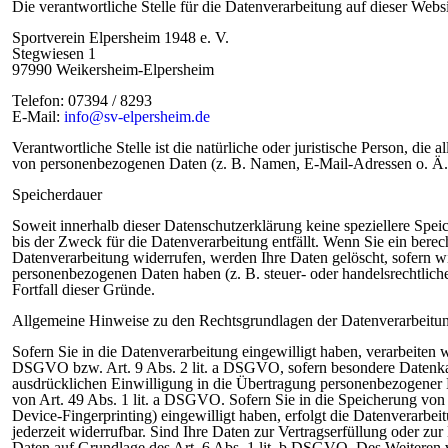
Die verantwortliche Stelle für die Datenverarbeitung auf dieser Websit
Sportverein Elpersheim 1948 e. V.
Stegwiesen 1
97990 Weikersheim-Elpersheim
Telefon: 07394 / 8293
E-Mail:
info@sv-elpersheim.de
Verantwortliche Stelle ist die natürliche oder juristische Person, di
von personenbezogenen Daten (z. B. Namen, E-Mail-Adressen o. Ä.)
Speicherdauer
Soweit innerhalb dieser Datenschutzerklärung keine speziellere Spe
bis der Zweck für die Datenverarbeitung entfällt. Wenn Sie ein ber
Datenverarbeitung widerrufen, werden Ihre Daten gelöscht, sofern wir
personenbezogenen Daten haben (z. B. steuer- oder handelsrechtliche
Fortfall dieser Gründe.
Allgemeine Hinweise zu den Rechtsgrundlagen der Datenverarbeitun
Sofern Sie in die Datenverarbeitung eingewilligt haben, verarbeiten 
DSGVO bzw. Art. 9 Abs. 2 lit. a DSGVO, sofern besondere Datenkat
ausdrücklichen Einwilligung in die Übertragung personenbezogener 
von Art. 49 Abs. 1 lit. a DSGVO. Sofern Sie in die Speicherung von C
Device-Fingerprinting) eingewilligt haben, erfolgt die Datenverarb
jederzeit widerrufbar. Sind Ihre Daten zur Vertragserfüllung oder zu
Daten auf Grundlage des Art. 6 Abs. 1 lit. b DSGVO. Des Weiteren ver