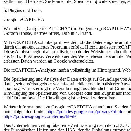
zeitlich nicht befristet. Sie können der Speicherung widersprechen, so
6. Plugins und Tools
Google reCAPTCHA
Wir nutzen „Google reCAPTCHA“ (im Folgenden „reCAPTCHA“) auf d
Gordon House, Barrow Street, Dublin 4, Irland.
Mit reCAPTCHA soll überprüft werden, ob die Dateneingabe auf di
durch ein automatisiertes Programm erfolgt. Hierzu analysiert re
Diese Analyse beginnt automatisch, sobald der Websitebesucher die
aus (z. B. IP-Adresse, Verweildauer des Websitebesuchers auf der 
erfassten Daten werden an Google weitergeleitet.
Die reCAPTCHA-Analysen laufen vollständig im Hintergrund. Website
Die Speicherung und Analyse der Daten erfolgt auf Grundlage von Art
daran, seine Webangebote vor missbräuchlicher automatisierter Aus
abgefragt wurde, erfolgt die Verarbeitung ausschließlich auf Grund
Einwilligung die Speicherung von Cookies oder den Zugriff auf Info
TDDDG umfasst. Die Einwilligung ist jederzeit widerrufbar.
Weitere Informationen zu Google reCAPTCHA entnehmen Sie den 
unter folgenden Links:
https://policies.google.com/privacy?hl=de
un
https://policies.google.com/terms?hl=de
.
Das Unternehmen verfügt über eine Zertifizierung nach dem „EU
der Europäischen Union und den USA, der die Einhaltung europäisc