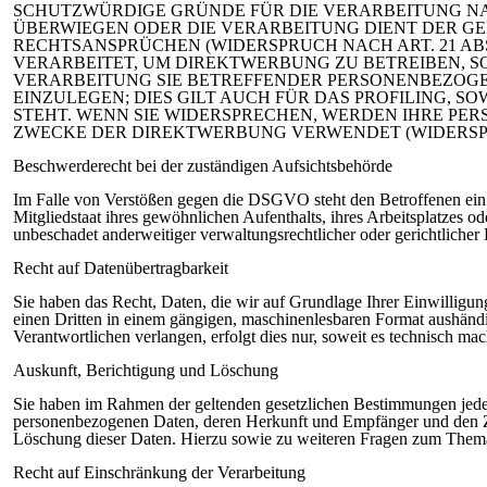
SCHUTZWÜRDIGE GRÜNDE FÜR DIE VERARBEITUNG NAC
ÜBERWIEGEN ODER DIE VERARBEITUNG DIENT DER 
RECHTSANSPRÜCHEN (WIDERSPRUCH NACH ART. 21 AB
VERARBEITET, UM DIREKTWERBUNG ZU BETREIBEN, SO
VERARBEITUNG SIE BETREFFENDER PERSONENBEZOG
EINZULEGEN; DIES GILT AUCH FÜR DAS PROFILING, 
STEHT. WENN SIE WIDERSPRECHEN, WERDEN IHRE P
ZWECKE DER DIREKTWERBUNG VERWENDET (WIDERSPRU
Beschwerderecht bei der zuständigen Aufsichtsbehörde
Im Falle von Verstößen gegen die DSGVO steht den Betroffenen ein 
Mitgliedstaat ihres gewöhnlichen Aufenthalts, ihres Arbeitsplatzes 
unbeschadet anderweitiger verwaltungsrechtlicher oder gerichtlicher
Recht auf Datenübertragbarkeit
Sie haben das Recht, Daten, die wir auf Grundlage Ihrer Einwilligung 
einen Dritten in einem gängigen, maschinenlesbaren Format aushändi
Verantwortlichen verlangen, erfolgt dies nur, soweit es technisch mach
Auskunft, Berichtigung und Löschung
Sie haben im Rahmen der geltenden gesetzlichen Bestimmungen jederz
personenbezogenen Daten, deren Herkunft und Empfänger und den Zw
Löschung dieser Daten. Hierzu sowie zu weiteren Fragen zum Thema
Recht auf Einschränkung der Verarbeitung