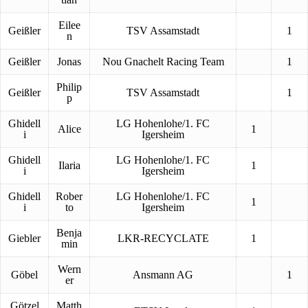
Eilee
Geißler
TSV Assamstadt
1
n
Geißler
Jonas
Nou Gnachelt Racing Team
1
Philip
Geißler
TSV Assamstadt
1
p
Ghidell
LG Hohenlohe/1. FC
Alice
1
i
Igersheim
Ghidell
LG Hohenlohe/1. FC
Ilaria
1
i
Igersheim
Ghidell
Rober
LG Hohenlohe/1. FC
1
i
to
Igersheim
Benja
Giebler
LKR-RECYCLATE
1
min
Wern
Göbel
Ansmann AG
1
er
Götzel
Matth