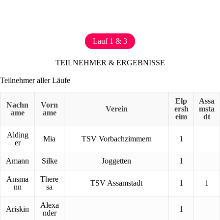
Lauf 1 & 3
TEILNEHMER & ERGEBNISSE
Teilnehmer aller Läufe
Elp
Assa
Nachn
Vorn
Verein
ersh
msta
ame
ame
eim
dt
Alding
Mia
TSV Vorbachzimmern
1
er
Amann
Silke
Joggetten
1
Ansma
There
TSV Assamstadt
1
1
nn
sa
Alexa
Ariskin
1
nder