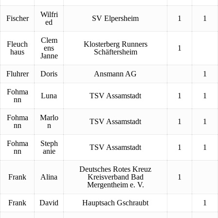
Wilfri
Fischer
SV Elpersheim
1
1
ed
Clem
Fleuch
Klosterberg Runners
ens
1
haus
Schäftersheim
Janne
Fluhrer
Doris
Ansmann AG
1
Fohma
Luna
TSV Assamstadt
1
1
nn
Fohma
Marlo
TSV Assamstadt
1
1
nn
n
Fohma
Steph
TSV Assamstadt
1
1
nn
anie
Deutsches Rotes Kreuz
Frank
Alina
Kreisverband Bad
1
Mergentheim e. V.
Frank
David
Hauptsach Gschraubt
1