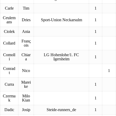
Carle
Tim
1
Ceulem
Dries
Sport-Union Neckarsulm
1
ans
Ciolek
Ania
1
Franç
Collard
1
ois
Comoll
Chiar
LG Hohenlohe/1. FC
1
i
a
Igersheim
Conrad
Nico
1
t
Marei
Curra
1
ke
Czerma
Milo
1
k
Kian
Dadic
Josip
Steide-runners_de
1