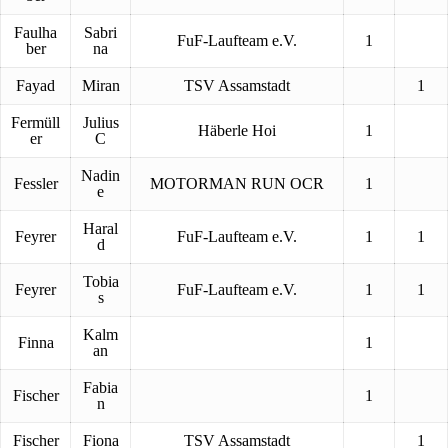
Faulha
Sabri
FuF-Laufteam e.V.
1
ber
na
Fayad
Miran
TSV Assamstadt
1
Fermüll
Julius
Häberle Hoi
1
er
C
Nadin
Fessler
MOTORMAN RUN OCR
1
e
Haral
Feyrer
FuF-Laufteam e.V.
1
1
d
Tobia
Feyrer
FuF-Laufteam e.V.
1
1
s
Kalm
Finna
1
an
Fabia
Fischer
1
n
Fischer
Fiona
TSV Assamstadt
1