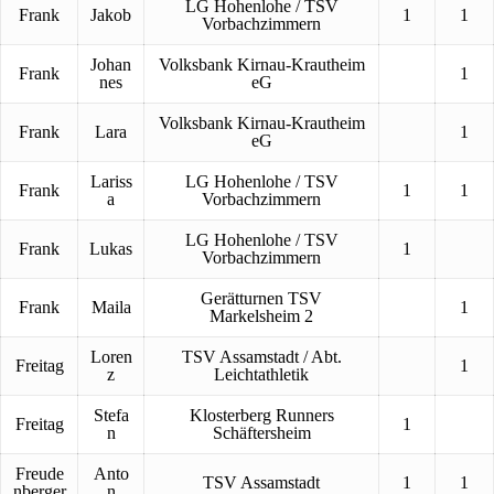
LG Hohenlohe / TSV
Frank
Jakob
1
1
Vorbachzimmern
Johan
Volksbank Kirnau-Krautheim
Frank
1
nes
eG
Volksbank Kirnau-Krautheim
Frank
Lara
1
eG
Lariss
LG Hohenlohe / TSV
Frank
1
1
a
Vorbachzimmern
LG Hohenlohe / TSV
Frank
Lukas
1
Vorbachzimmern
Gerätturnen TSV
Frank
Maila
1
Markelsheim 2
Loren
TSV Assamstadt / Abt.
Freitag
1
z
Leichtathletik
Stefa
Klosterberg Runners
Freitag
1
n
Schäftersheim
Freude
Anto
TSV Assamstadt
1
1
nberger
n