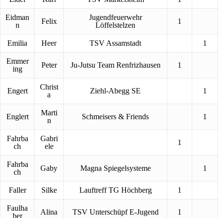
Eidman
Jugendfeuerwehr
Felix
1
n
Löffelstelzen
Emilia
Heer
TSV Assamstadt
1
Emmer
Peter
Ju-Jutsu Team Renfrizhausen
1
ing
Christ
Engert
Ziehl-Abegg SE
1
a
Marti
Englert
Schmeisers & Friends
1
n
Fahrba
Gabri
1
ch
ele
Fahrba
Gaby
Magna Spiegelsysteme
1
ch
Faller
Silke
Lauftreff TG Höchberg
1
Faulha
Alina
TSV Unterschüpf E-Jugend
1
ber