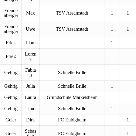
Freude
Max
TSV Assamstadt
1
1
nberger
Freude
Uwe
TSV Assamstadt
1
1
nberger
Frick
Liam
1
Loren
Frieß
1
z
Fabia
Gehrig
Schnelle Brille
1
n
Gehrig
Julia
Schnelle Brille
1
Gehrig
Laura
Grundschule Markelsheim
1
Gehrig
Timo
Schnelle Brille
1
Geier
Dirk
FC Eubigheim
1
Sebas
Geier
FC Eubigheim
1
tian