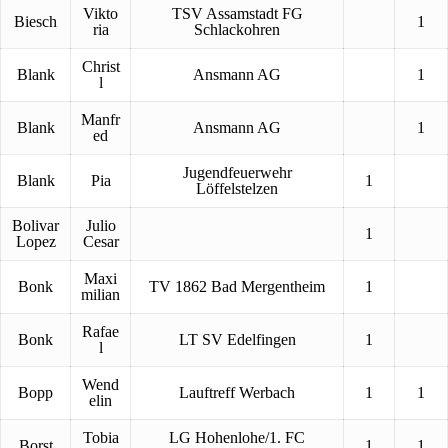
Vikto
TSV Assamstadt FG
Biesch
1
ria
Schlackohren
Christ
Blank
Ansmann AG
1
l
Manfr
Blank
Ansmann AG
1
ed
Jugendfeuerwehr
Blank
Pia
1
Löffelstelzen
Bolivar
Julio
1
Lopez
Cesar
Maxi
Bonk
TV 1862 Bad Mergentheim
1
milian
Rafae
Bonk
LT SV Edelfingen
1
l
Wend
Bopp
Lauftreff Werbach
1
1
elin
Tobia
LG Hohenlohe/1. FC
Borst
1
1