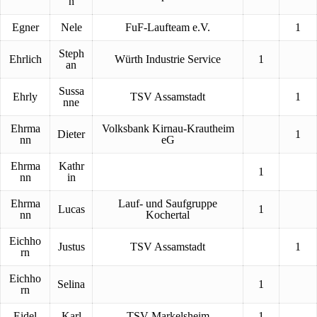
n
Egner
Nele
FuF-Laufteam e.V.
1
Steph
Ehrlich
Würth Industrie Service
1
an
Sussa
Ehrly
TSV Assamstadt
1
nne
Ehrma
Volksbank Kirnau-Krautheim
Dieter
1
nn
eG
Ehrma
Kathr
1
nn
in
Ehrma
Lauf- und Saufgruppe
Lucas
1
nn
Kochertal
Eichho
Justus
TSV Assamstadt
1
rn
Eichho
Selina
1
rn
Eidel
Karl
TSV Markelsheim
1