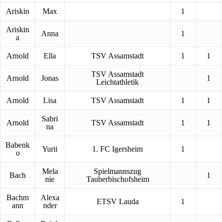
Ariskin
Max
1
Ariskin
Anna
1
a
Arnold
Ella
TSV Assamstadt
1
1
TSV Assamstadt
Arnold
Jonas
1
Leichtathletik
Arnold
Lisa
TSV Assamstadt
1
1
Sabri
Arnold
TSV Assamstadt
1
1
na
Babenk
Yurii
1. FC Igersheim
1
o
Mela
Spielmannszug
Bach
1
nie
Tauberbischofsheim
Bachm
Alexa
ETSV Lauda
1
ann
nder