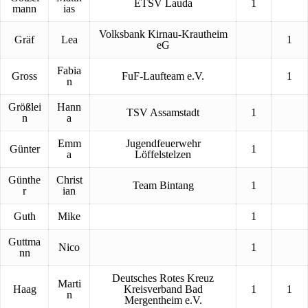
ETSV Lauda
1
mann
ias
Volksbank Kirnau-Krautheim
Gräf
Lea
1
eG
Fabia
Gross
FuF-Laufteam e.V.
1
n
Größlei
Hann
TSV Assamstadt
1
n
a
Emm
Jugendfeuerwehr
Günter
1
a
Löffelstelzen
Günthe
Christ
Team Bintang
1
r
ian
Guth
Mike
1
Guttma
Nico
1
nn
Deutsches Rotes Kreuz
Marti
Haag
Kreisverband Bad
1
1
n
Mergentheim e.V.