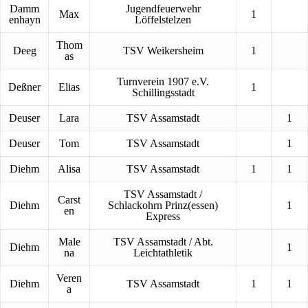
Damm
Jugendfeuerwehr
Max
1
enhayn
Löffelstelzen
Thom
Deeg
TSV Weikersheim
1
as
Turnverein 1907 e.V.
Deßner
Elias
1
Schillingsstadt
Deuser
Lara
TSV Assamstadt
1
Deuser
Tom
TSV Assamstadt
1
Diehm
Alisa
TSV Assamstadt
1
1
TSV Assamstadt /
Carst
Diehm
Schlackohrn Prinz(essen)
1
en
Express
Male
TSV Assamstadt / Abt.
Diehm
1
na
Leichtathletik
Veren
Diehm
TSV Assamstadt
1
1
a