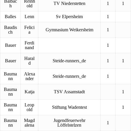
Balbac
Reinh
TV Niederstetten
1
1
h
old
Balles
Lenn
Sv Elpersheim
1
Baudis
Felici
Gymnasium Weikersheim
1
ch
a
Ferdi
Bauer
1
nand
Haral
Bauer
Steide-runners_de
1
1
d
Bauma
Alexa
Steide-runners_de
1
nn
nder
Bauma
Katja
TSV Assamstadt
1
nn
Bauma
Leop
Stiftung Wadentest
1
nn
old
Bauma
Magd
Jugendfeuerwehr
1
nn
alena
Löffelstelzen