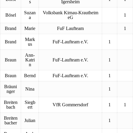
s
Igersheim
Suzan
Volksbank Kirnau-Krautheim
Bösel
1
a
eG
Brand
Marie
FuF Laufteam
1
Mark
Brand
FuF-Laufteam e.V.
1
us
Ann-
Braun
Katri
FuF-Laufteam e.V.
1
n
Braun
Bernd
FuF-Laufteam e.V.
1
Bräuni
Nina
1
nger
Breiten
Siegb
VfR Gommersdorf
1
1
bach
ert
Breiten
Julian
1
bacher