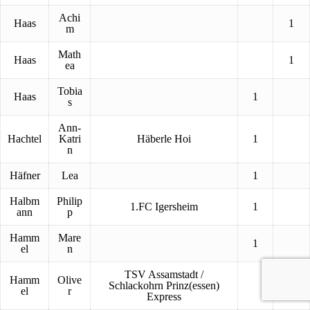
Achi
Haas
1
m
Math
Haas
1
ea
Tobia
Haas
1
s
Ann-
Hachtel
Katri
Häberle Hoi
1
n
Häfner
Lea
1
Halbm
Philip
1.FC Igersheim
1
ann
p
Hamm
Mare
1
el
n
TSV Assamstadt /
Hamm
Olive
Schlackohrn Prinz(essen)
1
el
r
Express