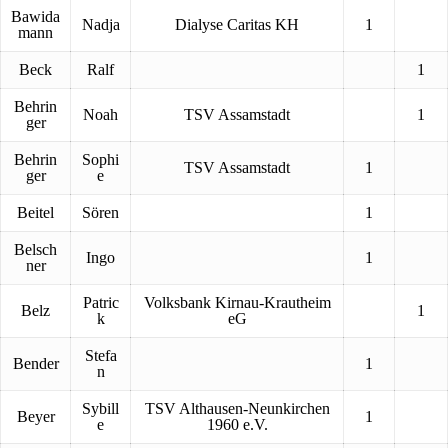
Bawida
Nadja
Dialyse Caritas KH
1
mann
Beck
Ralf
1
Behrin
Noah
TSV Assamstadt
1
ger
Behrin
Sophi
TSV Assamstadt
1
ger
e
Beitel
Sören
1
Belsch
Ingo
1
ner
Patric
Volksbank Kirnau-Krautheim
Belz
1
k
eG
Stefa
Bender
1
n
Sybill
TSV Althausen-Neunkirchen
Beyer
1
e
1960 e.V.