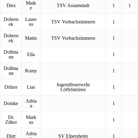
Maik
Diez
TSV Assamstadt
1
1
e
Dobern
Laure
TSV Vorbachzimmern
1
ek
ns
Dobern
Mattis
TSV Vorbachzimmern
1
ek
Dollma
Ella
1
nn
Dollma
Romy
1
nn
Jugendfeuerwehr
Dölzer
Lias
1
Löffelstelzen
Adria
Domke
1
n
Dr.
Mark
1
Zilker
us
Adria
Dürr
SV Elpersheim
1